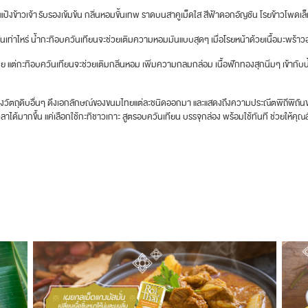
้งข้าวเจ้า รับรองเข้มข้น กลิ่นหอมขั้นเทพ ราดบนสาคูเม็ดใส สีฟ้าดอกอัญชัน โรยข้าวโพดเล็ก
นเท่าไหร่ น้ำกะทิอบควันเทียนจะช่วยเติมความหอมมันแบบสุดๆ เมื่อโรยหน้าด้วยเนื้อมะพร้าวอ่อ
ย แต่กะทิอบควันเทียนจะช่วยเติมกลิ่นหอม เพิ่มความกลมกล่อม เนื้อฟักทองสุกนิ่มๆ เข้ากับ
ของวัตถุดิบอื่นๆ ดึงเอกลักษณ์ของขนมไทยแต่ละชนิดออกมา และแสดงถึงความประณีตพิถีพิถัน
ดเวลาได้มากขึ้น แค่เลือกใช้กะทิชาวเกาะ สูตรอบควันเทียน บรรจุกล่อง พร้อมใช้ทันที ช่วยให้