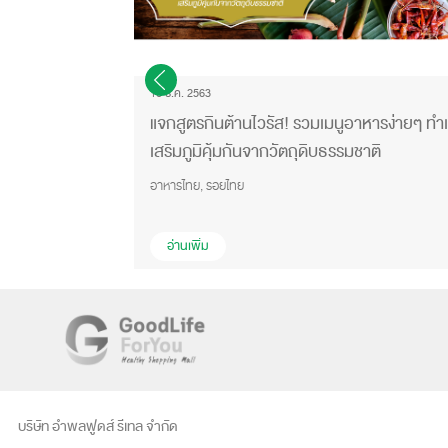
16 ธ.ค. 2563
วามลับ กะทิ
แจกสูตรกินต้านไวรัส! รวมเมนูอาหารง่ายๆ ทำ
่างไร?
เสริมภูมิคุ้มกันจากวัตถุดิบธรรมชาติ
UHT
อาหารไทย, รอยไทย
อ่านเพิ่ม
บริษัท อำพลฟูดส์ รีเทล จำกัด