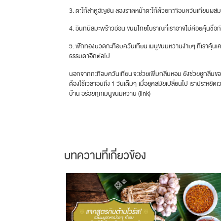
3. ตะโก้สาคูอัญชัน ลองราดหน้าตะโก้ด้วยกะทิอบควันเทียนผสมแป
4. อินทนิลมะพร้าวอ่อน ขนมไทยโบราณที่เราอาจไม่ค่อยคุ้นชื่อกั
5. ฟักทองบวดกะทิอบควันเทียน เมนูขนมหวานง่ายๆ ที่เราคุ้นเค
ธรรมดาอีกต่อไป
นอกจากกะทิอบควันเทียน จะช่วยเพิ่มกลิ่นหอม ยังช่วยชูกลิ่น
ต้องใช้เวลาอบถึง 1 วันเต็มๆ เมื่อยุคสมัยเปลี่ยนไป เราประหยั
บ้าน อร่อยทุกเมนูขนมหวาน (link)
บทความที่เกี่ยวข้อง