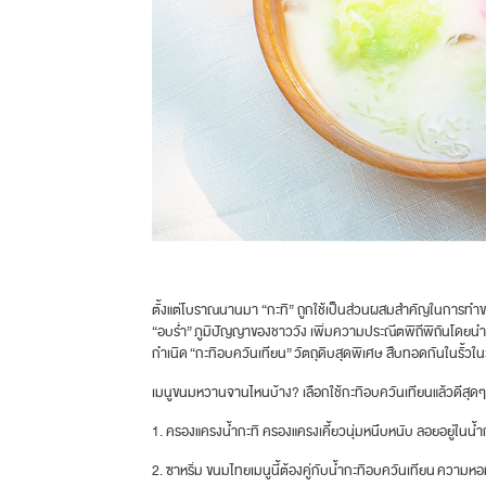
ตั้งแต่โบราณนานมา “กะทิ” ถูกใช้เป็นส่วนผสมสำคัญในการทำข
“อบร่ำ” ภูมิปัญญาของชาววัง เพิ่มความประณีตพิถีพิถันโดยนำดอกไ
กำเนิด “กะทิอบควันเทียน” วัตถุดิบสุดพิเศษ สืบทอดกันในรั้วใ
เมนูขนมหวานจานไหนบ้าง? เลือกใช้กะทิอบควันเทียนแล้วดีสุดๆ ต
1. ครองแครงน้ำกะทิ ครองแครงเคี้ยวนุ่มหนึบหนับ ลอยอยู่ในน้ำ
2. ซาหริ่ม ขนมไทยเมนูนี้ต้องคู่กับน้ำกะทิอบควันเทียน ความหอมม