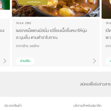
16 ธ.ค. 2563
16 ธ
เอง
เผยกลเม็ดแกงมัสมั่น เปลี่ยนเนื้อชิ้นหนาให้นุ่ม
เปิ
ละมุนลิ้น ตามตำราโบราณ
พะ
อาหารไทย, รอยไทย
อาห
อ่านเพิ่ม
อ
สมัครเพื่อรับข่าวสาร
ประเภทสินค้า
บริการสำหรับสมาชิก