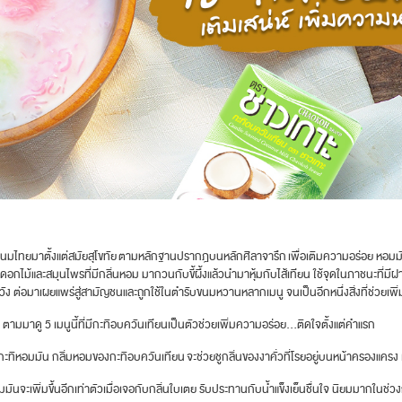
นมไทยมาตั้งแต่สมัยสุโขทัย ตามหลักฐานปรากฎบนหลักศิลาจารึก เพื่อเติมความอร่อย หอมมั
ม้และสมุนไพรที่มีกลิ่นหอม มากวนกับขี้ผึ้งแล้วนำมาหุ้มกับไส้เทียน ใช้จุดในภาชนะที่มีฝาปิด 
นวัง ต่อมาเผยแพร่สู่สามัญชนและถูกใช้ในตำรับขนมหวานหลากเมนู จนเป็นอีกหนึ่งสิ่งที่ช่วย
ามมาดู 5 เมนูนี้ที่มีกะทิอบควันเทียนเป็นตัวช่วยเพิ่มความอร่อย...ติดใจตั้งแต่คำแรก
กะทิหอมมัน กลิ่มหอมของกะทิอบควันเทียน จะช่วยชูกลิ่นของงาคั่วที่โรยอยู่บนหน้าครองแครง
ันจะเพิ่มขึ้นอีกเท่าตัวเมื่อเจอกับกลิ่นใบเตย รับประทานกับน้ำแข็งเย็นชื่นใจ นิยมมากในช่วง