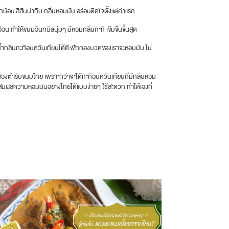
น้อย สีสันน่ากิน กลิ่นหอมมัน อร่อยติดใจตั้งแต่คำแรก
น ทำให้ขนมอินทนิลนุ่มๆ มีหอมกลิ่นกะทิ เข้มข้นขั้นสุด
น้ำกลิ่นกะทิอบควันเทียนได้ดี ฟักทองบวดของเราจะหอมมัน ไม่
ของตำรับขนมไทย เพราะกว่าจะได้กะทิอบควันเทียนที่มีกลิ่นหอม
คุณสัมผัสความหอมมันอย่างไทยได้แบบง่ายๆ ใช้สะดวก ทำได้เองที่