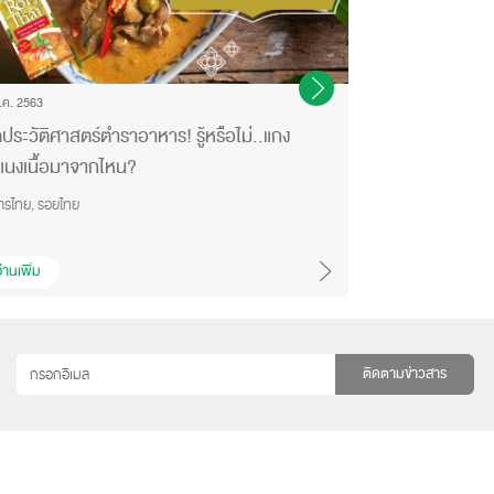
.ค. 2563
16 ธ.ค. 2563
ดประวัติศาสตร์ตำราอาหาร! รู้หรือไม่..แกง
มือใหม่หัดเข้าคร
แนงเนื้อมาจากไหน?
อร่อยเซียนเหมือ
ารไทย, รอยไทย
อาหารไทย, รอยไทย
่านเพิ่ม
อ่านเพิ่ม
ติดตามข่าวสาร