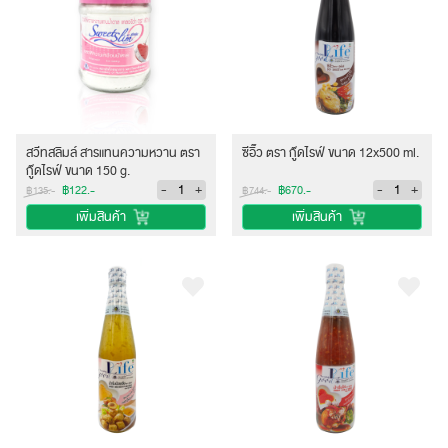
สวีทสลิมล์ สารแทนความหวาน ตรา
ซีอิ๊ว ตรา กู๊ดไรฟ์ ขนาด 12x500 ml.
กู๊ดไรฟ์ ขนาด 150 g.
-
+
-
+
฿122.-
฿670.-
฿135.-
฿744.-
เพิ่มสินค้า
เพิ่มสินค้า