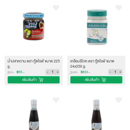
น้ำปลาหวาน ตรา กู๊ดไรฟ์ ขนาด 225
เกลือบริโภค ตรา กู๊ดไรฟ์ ขนาด
g.
24x250 g.
-
+
-
+
฿55.-
฿833.-
฿62.-
฿936.-
เพิ่มสินค้า
เพิ่มสินค้า