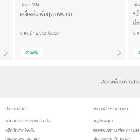
16 ธ.ค. 2563
16 ธ
เครื่องดื่มเพื่อสุขภาพผสม
“น้
ที
V-Fit, น้ำนมข้าวกล้องงอก
V-Fi
อ่านเพิ่ม
อ
สมัครเพื่อรับข่าวสาร
ประเภทสินค้า
บริการสำหรับสมาชิก
ผลิตภัณฑ์อาหารและเครื่องปรุง
บัญชีของคุณ
ผลิตภัณฑ์เครื่องดื่ม
ตรวจสอบสถานะพัสดุจาก Best
ผลิตภัณฑ์ขนมขบเคี้ยว
นโยบายความเป็นส่วนตัว