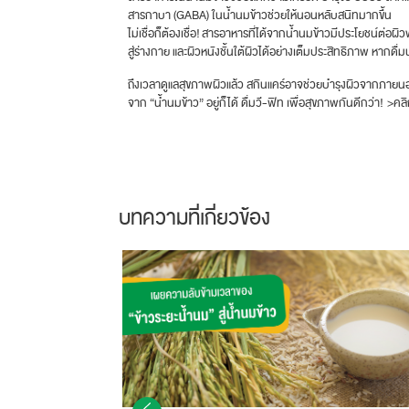
สารกาบา (GABA) ในน้ำนมข้าวช่วยให้นอนหลับสนิทมากขึ้น
ไม่เชื่อก็ต้องเชื่อ! สารอาหารที่ได้จากน้ำนมข้าวมีประโยชน์ต่อ
สู่ร่างกาย และผิวหนังชั้นใต้ผิวได้อย่างเต็มประสิทธิภาพ หากดื่
ถึงเวลาดูแลสุขภาพผิวแล้ว สกินแคร์อาจช่วยบำรุงผิวจากภายนอก
จาก “น้ำนมข้าว” อยู่ก็ได้ ดื่มวี-ฟิท เพื่อสุขภาพกันดีกว่า! >ค
บทความที่เกี่ยวข้อง