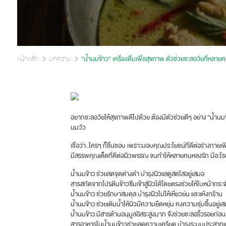
หน้าหลัก
บทความ
“น้ำนมข้าว” เครื่องดื่มเพื่อสุขภาพ ตัวช่วยชะลอวัยที่หลา
อยากชะลอวัยให้สุขภาพดีไปด้วย ต้องมีตัวช่วยดีๆ อย่าง “น้ำนมข้
นมวัว
เชื่อว่า..ใครๆ ก็ชื่นชอบ เพราะมอบคุณประโยชน์ที่ดีต่อร่างกายเ
มีสรรพคุณเด็ดที่ดีต่อผิวพรรณ จนทำให้หลายคนหลงรัก มีอะไร
น้ำนมข้าว ช่วยลดจุดด่างดำ บำรุงผิวแลดูสดใสอยู่เสมอ
สารสกัดจากโปรตีนข้าวซึมเข้าสู่ผิวได้โดยตรงช่วยให้ใบหน้ากระจ่
น้ำนมข้าว ช่วยรักษาสมดุล บำรุงผิวไม่ให้เหี่ยวย่น และแห้งกร้าน
น้ำนมข้าว ช่วยเติมน้ำให้ผิวมีความยืดหยุ่น คงความชุ่มชื้นอยู่เ
น้ำนมข้าว มีสารต้านอนุมูลอิสระสูงมาก จึงช่วยชะลอริ้วรอยก่อ
สารอาหารในน้ำนมข้าวช่วยลดความเครียด บำรุงระบบประสาท