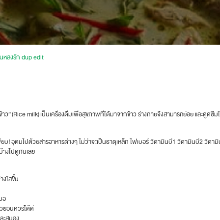
ยคนหลงรัก dup edit
าว” (Rice milk) เป็นเครื่องดื่มเพื่อสุขภาพที่ได้มาจากข้าว ร่างกายจึงสามารถย่อย และดูดซึม
พียบ! อุดมไปด้วยสารอาหารต่างๆ ไม่ว่าจะเป็นธาตุเหล็ก ไฟเบอร์ วิตามินบี1 วิตามินบี2 วิตาม
บ้างไปดูกันเลย
างใสขึ้น
สมอ
นวัยอันควรได้ดี
และสมอง