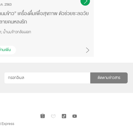
.ค. 2563
16 ธ.ค. 2563
ำนมข้าว” เครื่องดื่มเพื่อสุขภาพ ตัวช่วยชะลอวัย
รู้จักเทคนิคการ
่หลายคนหลงรัก
กับดีไซน์ที่ใช่
t, น้ำนมข้าวกล้องงอก
V-Fit, น้ำนมข้าวกล้อ
่านเพิ่ม
อ่านเพิ่ม
ติดตามข่าวสาร
 Express