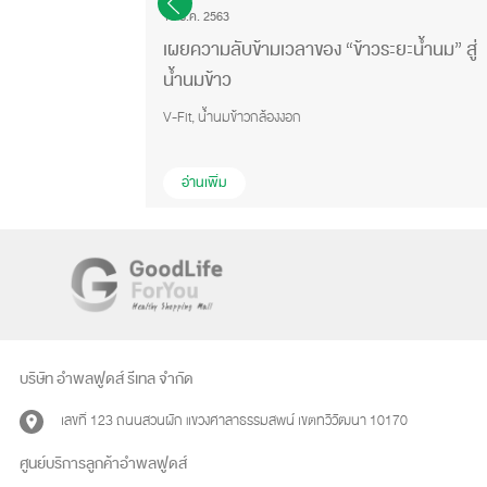
16 ธ.ค. 2563
มองด้วย “น้ำนม
เผยความลับข้ามเวลาของ “ข้าวระยะน้ำนม” สู่
น้ำนมข้าว
V-Fit, น้ำนมข้าวกล้องงอก
อ่านเพิ่ม
บริษัท อำพลฟูดส์ รีเทล จำกัด
เลขที่ 123 ถนนสวนผัก แขวงศาลาธรรมสพน์ เขตทวีวัฒนา 10170
ศูนย์บริการลูกค้าอำพลฟูดส์