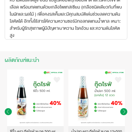
ความดันโลหิตสูง อันนำไปสู่โรคอัมพฤกษ์อัมพาต และโรคหัวใจขาด
เลือด พร้อมทดแทนด้วยเกลือโพแทสเซียม (เกลือชนิดเดียวกับที่พบ
ในผักและผลไม้ ) เพื่อคงรสเค็มและมีคุณสมบัติเด่นช่วยลดความดัน
โลหิตได้ อีกทั้งใช้สารให้ความหวานซอร์บิทอลทดแทนน้ำตาล เหมาะ
สำหรับผู้รักสุขภาพผู้มีปัญหาเบาหวาน โรคอ้วน และความดันโลหิต
สูง
ผลิตภัณฑ์แนะนำ
ซีอิ๊ว ตรา กู๊ดไรฟ์ ขนาด 500 ml.
น้ำปลา ตรา กู๊ดไรฟ์ ขนาด 12x500