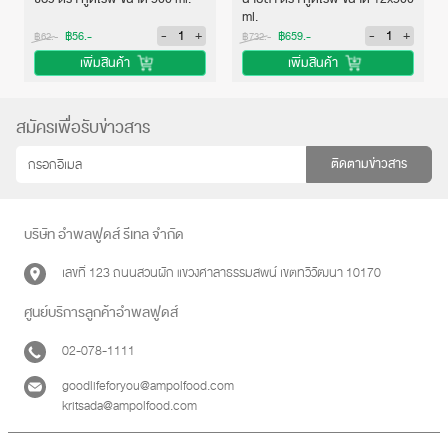
ml.
-
+
-
+
฿56.-
฿659.-
฿62.-
฿732.-
เพิ่มสินค้า
เพิ่มสินค้า
สมัครเพื่อรับข่าวสาร
ติดตามข่าวสาร
บริษัท อำพลฟูดส์ รีเทล จำกัด
เลขที่ 123 ถนนสวนผัก แขวงศาลาธรรมสพน์ เขตทวีวัฒนา 10170
ศูนย์บริการลูกค้าอำพลฟูดส์
02-078-1111
goodlifeforyou@ampolfood.com
kritsada@ampolfood.com