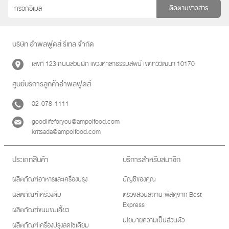
ติดตามข่าวสาร
บริษัท อำพลฟูดส์ รีเทล จำกัด
เลขที่ 123 ถนนสวนผัก แขวงศาลาธรรมสพน์ เขตทวีวัฒนา 10170
ศูนย์บริการลูกค้าอำพลฟูดส์
02-078-1111
goodlifeforyou@ampolfood.com
kritsada@ampolfood.com
ประเภทสินค้า
บริการสำหรับสมาชิก
ผลิตภัณฑ์อาหารและเครื่องปรุง
บัญชีของคุณ
ผลิตภัณฑ์เครื่องดื่ม
ตรวจสอบสถานะพัสดุจาก Best
Express
ผลิตภัณฑ์ขนมขบเคี้ยว
นโยบายความเป็นส่วนตัว
ผลิตภัณฑ์เครื่องปรุงลดโซเดียม