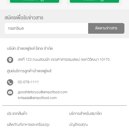
สมัครเพื่อรับข่าวสาร
ติดตามข่าวสาร
บริษัท อำพลฟูดส์ รีเทล จำกัด
เลขที่ 123 ถนนสวนผัก แขวงศาลาธรรมสพน์ เขตทวีวัฒนา 10170
ศูนย์บริการลูกค้าอำพลฟูดส์
02-078-1111
goodlifeforyou@ampolfood.com
kritsada@ampolfood.com
ประเภทสินค้า
บริการสำหรับสมาชิก
ผลิตภัณฑ์อาหารและเครื่องปรุง
บัญชีของคุณ