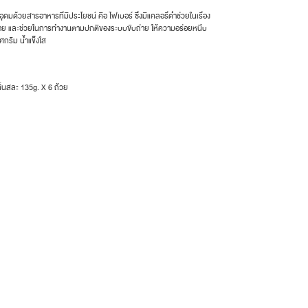
ุดมด้วยสารอาหารที่มีประโยชน์ คือ ไฟเบอร์ ซึ่งมีแคลอรี่ต่ำช่วยในเรื่อง
ถ่าย และช่วยในการทำงานตามปกติของระบบขับถ่าย ให้ความอร่อยหนึบ
ศกรีม น้ำแข็งใส
กลิ่นสละ 135g. X 6 ถ้วย