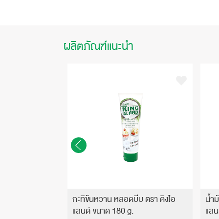
ผลิตภัณฑ์แนะนำ
รา คิงไอแลนด์
กะทิข้นหวาน หลอดบีบ ตรา คิงไอ
น้ำม
ลัง!)
แลนด์ ขนาด 180 g.
แลน