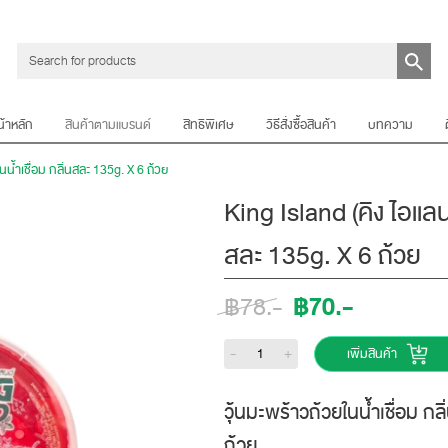
น้าหลัก
สินค้าตามแบรนด์
สิทธิพิเศษ
วิธีสั่งซื้อสินค้า
บทความ
นน้ำเชื่่อม กลิ่นสละ 135g. X 6 ถ้วย
King Island (คิง ไอแลนด์
สละ 135g. X 6 ถ้วย
฿70.-
฿78.-
-
+
เพิ่มสินค้า
วุ้นมะพร้าวถ้วยในน้ำเชื่อม ก
ถ้วย