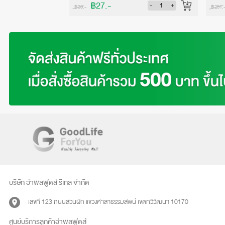
฿27.-
-
+
-
+
฿30.-
฿251.
บริษัท อำพลฟูดส์ รีเทล จำกัด
เลขที่ 123 ถนนสวนผัก แขวงศาลาธรรมสพน์ เขตทวีวัฒนา 10170
ศูนย์บริการลูกค้าอำพลฟูดส์