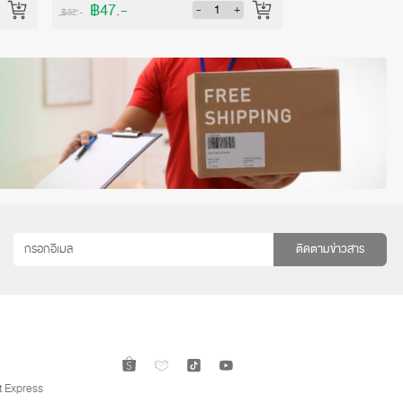
฿47.-
฿47.-
-
+
฿52.-
฿52.-
ติดตามข่าวสาร
 Express