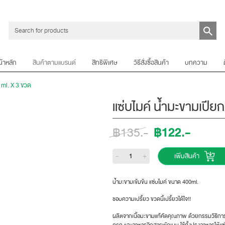
น้าหลัก
สินค้าตามแบรนด์
สิทธิพิเศษ
วิธีสั่งซื้อสินค้า
บทความ
 ml. X 3 ขวด
แซ่บไมค์ น้ำมะขามเปีย
฿122.-
฿135.-
-
+
เพิ่มสินค้า
น้ำมะขามเข้มข้น แซ่บไมค์ ขนาด 400ml.
ชอบความเปรี้ยว ขวดนี้เปรี้ยวได้ใจ!!
ผลิตจากเนื้อมะขามแท้คัดคุณภาพ ด้วยกรรมวิธีการ