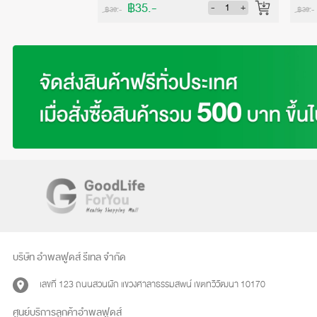
฿35.-
-
+
-
+
฿39.-
฿39.-
บริษัท อำพลฟูดส์ รีเทล จำกัด
เลขที่ 123 ถนนสวนผัก แขวงศาลาธรรมสพน์ เขตทวีวัฒนา 10170
ศูนย์บริการลูกค้าอำพลฟูดส์