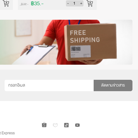
฿35.-
฿842.-
-
+
฿39.-
฿936.-
ติดตามข่าวสาร
 Express