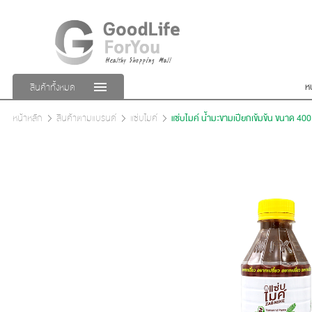
ห
สินค้าทั้งหมด
หน้าหลัก
สินค้าตามแบรนด์
แซ่บไมค์
แซ่บไมค์ น้ำมะขามเปียกเข้มข้น ขนาด 400