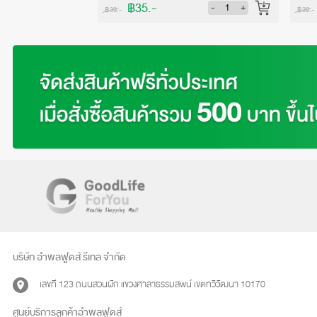
฿35.-
-
+
-
+
฿39.-
฿39.-
บริษัท อำพลฟูดส์ รีเทล จำกัด
เลขที่ 123 ถนนสวนผัก แขวงศาลาธรรมสพน์ เขตทวีวัฒนา 10170
ศูนย์บริการลูกค้าอำพลฟูดส์