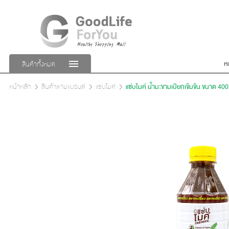
ห
สินค้าทั้งหมด
หน้าหลัก
สินค้าตามแบรนด์
แซ่บไมค์
แซ่บไมค์ น้ำมะขามเปียกเข้มข้น ขนาด 400