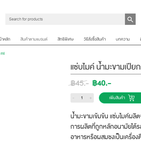
น้าหลัก
สินค้าตามแบรนด์
สิทธิพิเศษ
วิธีสั่งซื้อสินค้า
บทความ
 ml
แซ่บไมค์ น้ำมะขามเปีย
฿40.-
฿45.-
-
+
เพิ่มสินค้า
น้ำมะขามเข้มข้น แซ่บไมค์ผลิ
การผลิตที่ถูกหลักอนามัยได
อาหารหรือผสมชงเป็นเครื่องดื