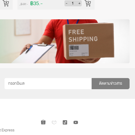
฿35.-
฿842.-
-
+
฿39.-
฿936.-
ติดตามข่าวสาร
 Express