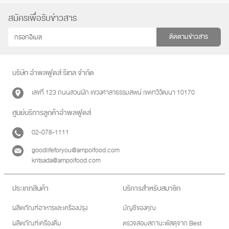
สมัครเพื่อรับข่าวสาร
ติดตามข่าวสาร
บริษัท อำพลฟูดส์ รีเทล จำกัด
เลขที่ 123 ถนนสวนผัก แขวงศาลาธรรมสพน์ เขตทวีวัฒนา 10170
ศูนย์บริการลูกค้าอำพลฟูดส์
02-078-1111
goodlifeforyou@ampolfood.com
kritsada@ampolfood.com
ประเภทสินค้า
บริการสำหรับสมาชิก
ผลิตภัณฑ์อาหารและเครื่องปรุง
บัญชีของคุณ
ผลิตภัณฑ์เครื่องดื่ม
ตรวจสอบสถานะพัสดุจาก Best