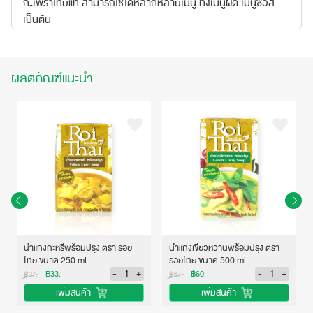
กะเพราไทยแท้ สามารถใช้ได้หลากหลายเมนู ทั้งเมนูผัด เมนูซอส
เป็นต้น
ผลิตภัณฑ์แนะนำ
น้ำแกงกะหรี่พร้อมปรุง ตรา รอย
น้ำแกงเขียวหวานพร้อมปรุง ตรา
ไทย ขนาด 250 ml.
รอยไทย ขนาด 500 ml.
-
+
-
+
฿33.-
฿60.-
฿37.-
฿67.-
เพิ่มสินค้า
เพิ่มสินค้า