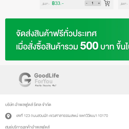
฿33.-
-
+
-
+
฿37.-
฿67.-
บริษัท อำพลฟูดส์ รีเทล จำกัด
เลขที่ 123 ถนนสวนผัก แขวงศาลาธรรมสพน์ เขตทวีวัฒนา 10170
ศูนย์บริการลูกค้าอำพลฟูดส์