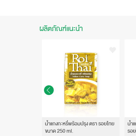
ผลิตภัณฑ์แนะนำ
น้ำแกงข้าวซอย
น้ำแกงกะหรี่พร้อมปรุง ตรา รอยไทย
น้ำ
 (ยกลัง!)
ขนาด 250 ml.
รอย