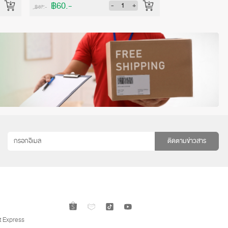
฿60.-
฿60.-
-
+
฿67.-
฿67.-
ติดตามข่าวสาร
 Express