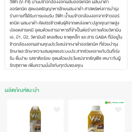
วีฟิท (V-Fit) นํ้านมข้าวกล้องงอกผสมออร์แกนิค ผสมงาดำ
ออร์แกนิค สุดยอดธัญญาหารไทยผสมงาดำ ศาสตร์แห่งการบำรุง
ร่างกายที่ได้รับการยอมรับ วีฟิท นํ้านมข้าวกล้องงอกจากข้าวออร์
แกนิค ผสมงาดำ คัดสรรข้าวพันธุ์ดีจากแหล่งเพาะปลูกคุณภาพสูง
ปลอดสารเคมี อุดมด้วยสารอาหารที่จำเป็นต่อร่างกายด้วยวิตามิน
เอ, บี1, บี2, วิตามินอี แคลเซียม ธาตุเหล็ก และสาร GABA ที่มีอยู่ใน
ข้าวกล้องงอกผสานคุณประโยชน์จากงาดำออร์แกนิค ที่ช่วยบำรุง
รักษาและรักษาความสมดุลของระบบประสาทช่วยคลายกับวันที่เร่ง
รีบ ดื่มง่าย รสชาติอร่อย อุดมด้วยประโยชน์จากธัญพืช เหมาะกับผู้
รักสุขภาพ เพิ่มความมั่นใจกับทุกวันของคุณ
ผลิตภัณฑ์แนะนำ