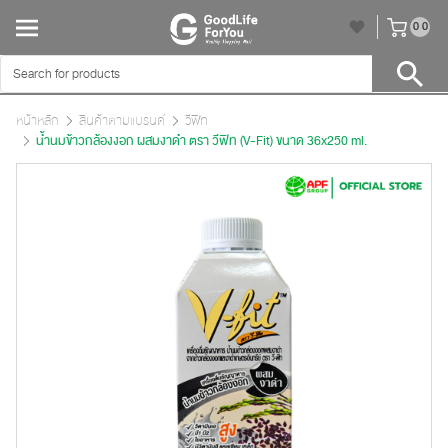
unr
0
0
หน้าหลัก
สินค้าตามแบรนด์
วีฟิท
น้ำนมข้าวกล้องงอก ผสมงาดำ ตรา วีฟิท (V-Fit) ขนาด 36x250 ml.