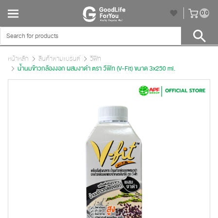
unr
0
0
หน้าหลัก
สินค้าตามแบรนด์
วีฟิท
น้ำนมข้าวกล้องงอก ผสมงาดำ ตรา วีฟิท (V-Fit) ขนาด 3x250 ml.