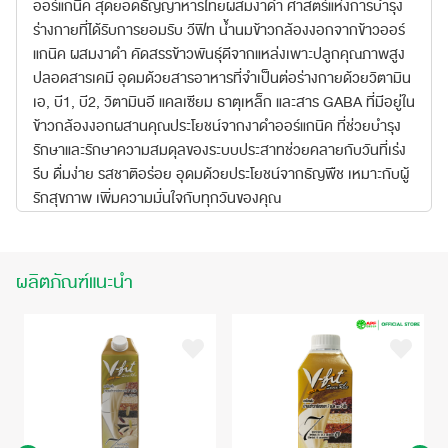
ออร์แกนิค สุดยอดธัญญาหารไทยผสมงาดำ ศาสตร์แห่งการบำรุง
ร่างกายที่ได้รับการยอมรับ วีฟิท นํ้านมข้าวกล้องงอกจากข้าวออร์
แกนิค ผสมงาดำ คัดสรรข้าวพันธุ์ดีจากแหล่งเพาะปลูกคุณภาพสูง
ปลอดสารเคมี อุดมด้วยสารอาหารที่จำเป็นต่อร่างกายด้วยวิตามิน
เอ, บี1, บี2, วิตามินอี แคลเซียม ธาตุเหล็ก และสาร GABA ที่มีอยู่ใน
ข้าวกล้องงอกผสานคุณประโยชน์จากงาดำออร์แกนิค ที่ช่วยบำรุง
รักษาและรักษาความสมดุลของระบบประสาทช่วยคลายกับวันที่เร่ง
รีบ ดื่มง่าย รสชาติอร่อย อุดมด้วยประโยชน์จากธัญพืช เหมาะกับผู้
รักสุขภาพ เพิ่มความมั่นใจกับทุกวันของคุณ
ผลิตภัณฑ์แนะนำ