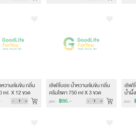
ำหวานเข้มข้น กลิ่น
เลิฟลี่บอย น้ำหวานเข้มข้น กลิ่น
เลิฟล
0 ml. X 12 ขวด
ครีมโซดา 750 ml X 3 ขวด
น้ำผึ
-
฿86.-
฿
-
+
-
+
฿96.-
฿32.-