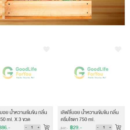
ี่บอย น้ำหวานเข้มข้น กลิ่น
เลิฟลี่บอย น้ำหวานเข้มข้น กลิ่น
50 ml. X 3 ขวด
ครีมโซดา 750 ml.
86.-
฿29.-
-
+
-
+
฿32.-