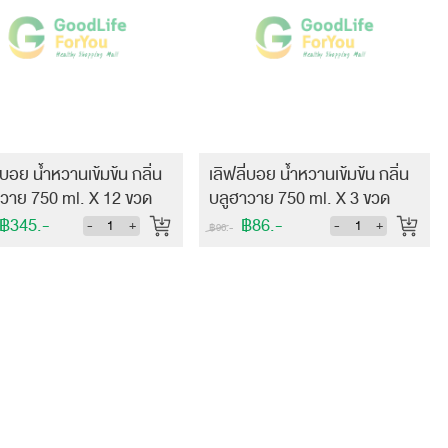
ี่บอย น้ำหวานเข้มข้น กลิ่น
เลิฟลี่บอย น้ำหวานเข้มข้น กลิ่น
วาย 750 ml. X 12 ขวด
บลูฮาวาย 750 ml. X 3 ขวด
!)
฿345.-
฿86.-
-
+
-
+
฿96.-