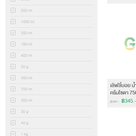
200 ml.
1000 ml.
350 ml.
180 ml.
400 ml.
20 g.
450 ml.
เลิฟลี่บอย น้
700 ml.
ครีมโซดา 75
(ยกลัง!)
฿345.
300 ml.
฿384.-
30 g.
40 g.
1 kg.