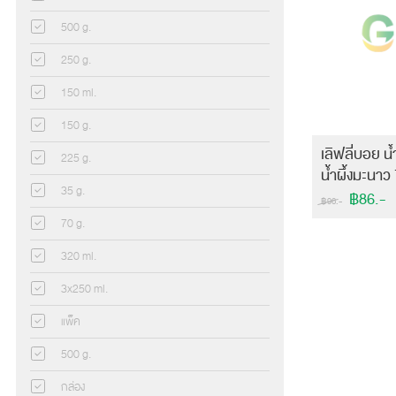
500 g.
250 g.
150 ml.
150 g.
เลิฟลี่บอย น้
225 g.
น้ำผึ้งมะนาว
35 g.
฿86.-
฿96.-
70 g.
320 ml.
3x250 ml.
แพ็ค
500 g.
กล่อง