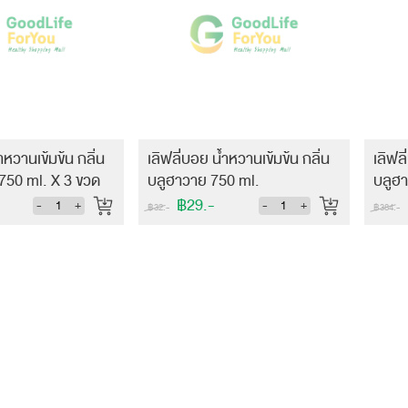
ำหวานเข้มข้น กลิ่น
เลิฟลี่บอย น้ำหวานเข้มข้น กลิ่น
เลิฟล
 750 ml. X 3 ขวด
บลูฮาวาย 750 ml.
บลูฮา
(ยกลัง
฿29.-
-
+
-
+
฿32.-
฿384.-