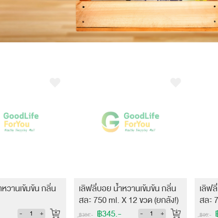
ำหวานเข้มข้น กลิ่น
เลิฟลี่บอย น้ำหวานเข้มข้น กลิ่น
เลิฟล
สละ 750 ml. X 12 ขวด (ยกลัง!)
สละ 7
฿345.-
฿
-
+
-
+
฿384.-
฿96.-