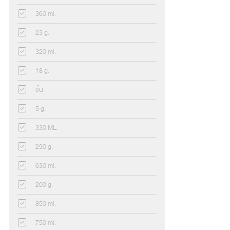
360 ml.
23 g.
320 ml.
18 g.
ชิ้น
5 g.
330 ML.
290 g.
630 ml.
200 g.
850 ml.
750 ml.