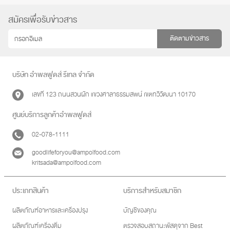
สมัครเพื่อรับข่าวสาร
ติดตามข่าวสาร
บริษัท อำพลฟูดส์ รีเทล จำกัด
เลขที่ 123 ถนนสวนผัก แขวงศาลาธรรมสพน์ เขตทวีวัฒนา 10170
ศูนย์บริการลูกค้าอำพลฟูดส์
02-078-1111
goodlifeforyou@ampolfood.com
kritsada@ampolfood.com
ประเภทสินค้า
บริการสำหรับสมาชิก
ผลิตภัณฑ์อาหารและเครื่องปรุง
บัญชีของคุณ
ผลิตภัณฑ์เครื่องดื่ม
ตรวจสอบสถานะพัสดุจาก Best