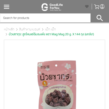
unr
0
0
หน้าหลัก
สินค้าตามแบรนด์
แม็ก แม็ก
บ๊วยซากุระ ลูกไหนแช่อิ่มอบแห้ง ตรา Mag Mag 20 g. X 144 ถุง (ยกลัง!)