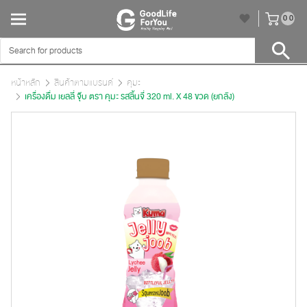
unr
0
0
หน้าหลัก
สินค้าตามแบรนด์
คุมะ
เครื่องดื่ม เยลลี่ จุ๊บ ตรา คุมะ รสลิ้นจี่ 320 ml. X 48 ขวด (ยกลัง)