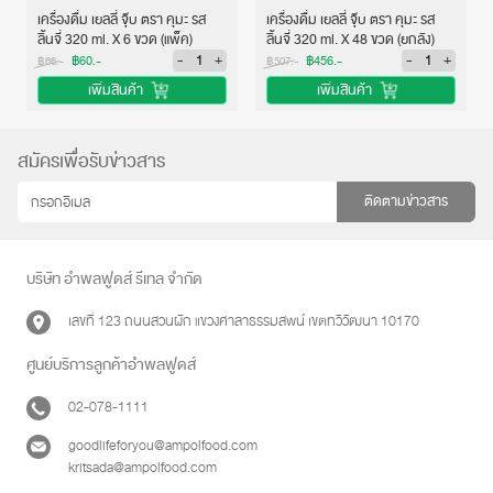
เครื่องดื่ม เยลลี่ จุ๊บ ตรา คุมะ รส
เครื่องดื่ม เยลลี่ จุ๊บ ตรา คุมะ รส
ลิ้นจี่ 320 ml. X 6 ขวด (แพ็ค)
ลิ้นจี่ 320 ml. X 48 ขวด (ยกลัง)
-
+
-
+
฿60.-
฿456.-
฿66.-
฿507.-
เพิ่มสินค้า
เพิ่มสินค้า
สมัครเพื่อรับข่าวสาร
ติดตามข่าวสาร
บริษัท อำพลฟูดส์ รีเทล จำกัด
เลขที่ 123 ถนนสวนผัก แขวงศาลาธรรมสพน์ เขตทวีวัฒนา 10170
ศูนย์บริการลูกค้าอำพลฟูดส์
02-078-1111
goodlifeforyou@ampolfood.com
kritsada@ampolfood.com