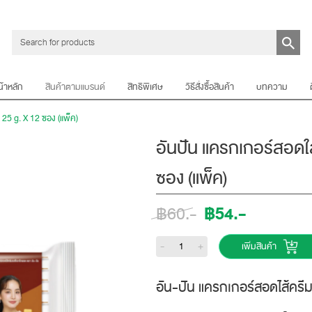
น้าหลัก
สินค้าตามแบรนด์
สิทธิพิเศษ
วิธีสั่งซื้อสินค้า
บทความ
25 g. X 12 ซอง (แพ็ค)
อันปัน แครกเกอร์สอดใ
ซอง (แพ็ค)
฿54.-
฿60.-
-
+
เพิ่มสินค้า
อัน-ปัน แครกเกอร์สอดไส้ครี