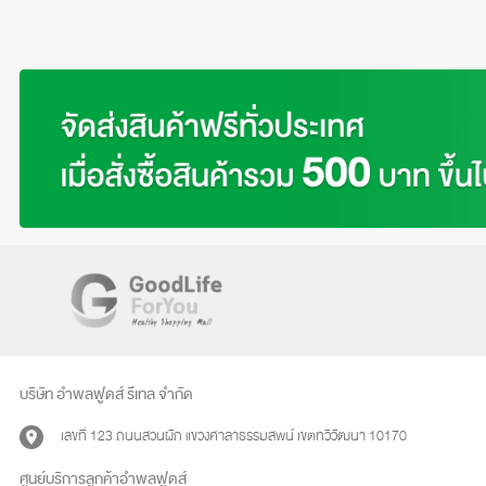
บริษัท อำพลฟูดส์ รีเทล จำกัด
เลขที่ 123 ถนนสวนผัก แขวงศาลาธรรมสพน์ เขตทวีวัฒนา 10170
ศูนย์บริการลูกค้าอำพลฟูดส์