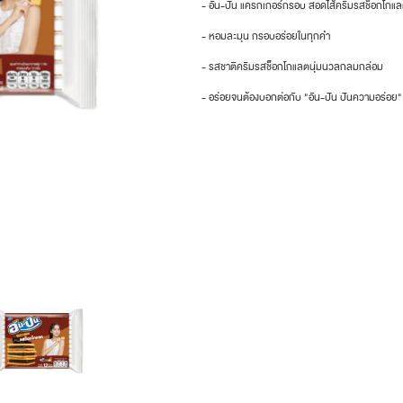
- อัน-ปัน แครกเกอร์กรอบ สอดไส้ครีมรสช็อกโกแ
- หอมละมุน กรอบอร่อยในทุกคำ
- รสชาติครีมรสช็อกโกแลตนุ่มนวลกลมกล่อม
- อร่อยจนต้องบอกต่อกับ "อัน-ปัน ปันความอร่อย"