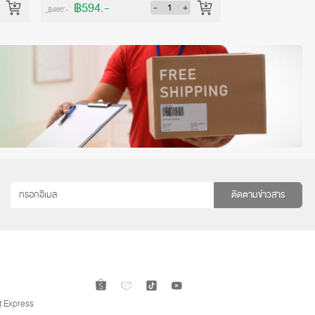
฿594.-
฿149.-
-
+
฿660.-
฿165.-
ติดตามข่าวสาร
 Express