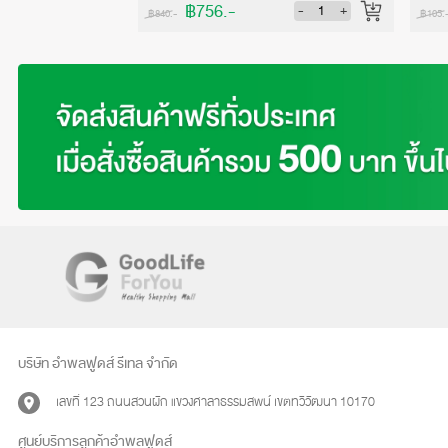
฿756.-
-
+
-
+
฿840.-
฿105.
บริษัท อำพลฟูดส์ รีเทล จำกัด
เลขที่ 123 ถนนสวนผัก แขวงศาลาธรรมสพน์ เขตทวีวัฒนา 10170
ศูนย์บริการลูกค้าอำพลฟูดส์