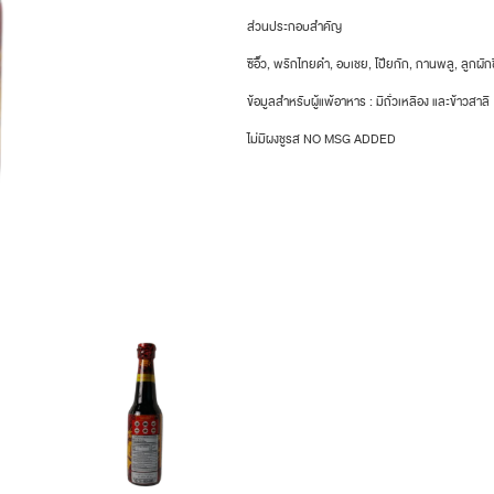
ส่วนประกอบสำคัญ
ซีอิ๊ว, พริกไทยดำ, อบเชย, โป๊ยกัก, กานพลู, ลูกผักช
ข้อมูลสำหรับผู้แพ้อาหาร : มีถั่วเหลือง และข้าวสาลี
ไม่มีผงชูรส NO MSG ADDED