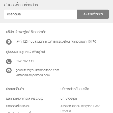
สมัครเพื่อรับข่าวสาร
ติดตามข่าวสาร
บริษัท อำพลฟูดส์ รีเทล จำกัด
เลขที่ 123 ถนนสวนผัก แขวงศาลาธรรมสพน์ เขตทวีวัฒนา 10170
ศูนย์บริการลูกค้าอำพลฟูดส์
02-078-1111
goodlifeforyou@ampolfood.com
kritsada@ampolfood.com
ประเภทสินค้า
บริการสำหรับสมาชิก
ผลิตภัณฑ์อาหารและเครื่องปรุง
บัญชีของคุณ
ผลิตภัณฑ์เครื่องดื่ม
ตรวจสอบสถานะพัสดุจาก Best
Express