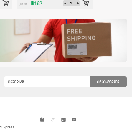
฿162.-
฿481.-
-
+
฿180.-
฿540.-
ติดตามข่าวสาร
 Express