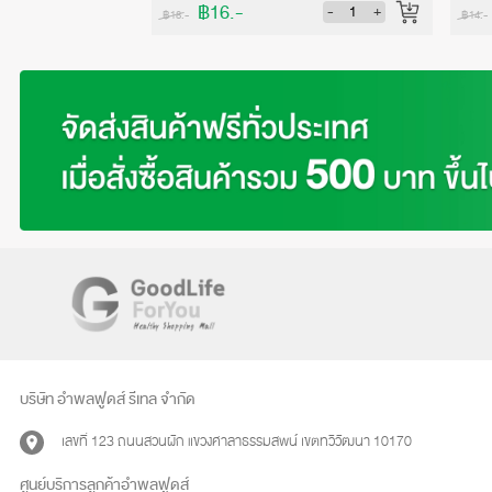
฿16.-
-
+
-
+
฿18.-
฿14.-
บริษัท อำพลฟูดส์ รีเทล จำกัด
เลขที่ 123 ถนนสวนผัก แขวงศาลาธรรมสพน์ เขตทวีวัฒนา 10170
ศูนย์บริการลูกค้าอำพลฟูดส์