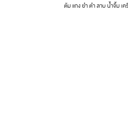
ต้ม แกง ยำ ตำ ลาบ น้ำจิ้ม เครื