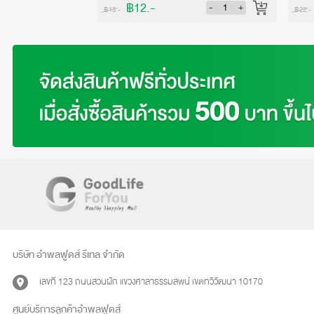
฿12.-
-
+
-
+
฿13.-
฿22.-
บริษัท อำพลฟูดส์ รีเทล จำกัด
เลขที่ 123 ถนนสวนผัก แขวงศาลาธรรมสพน์ เขตทวีวัฒนา 10170
ศูนย์บริการลูกค้าอำพลฟูดส์