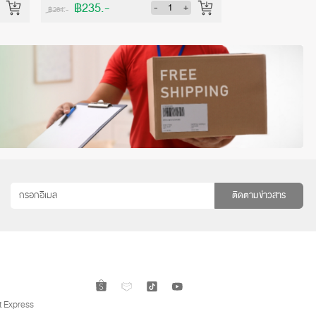
฿235.-
฿139.-
-
+
฿264.-
฿156.-
ติดตามข่าวสาร
 Express