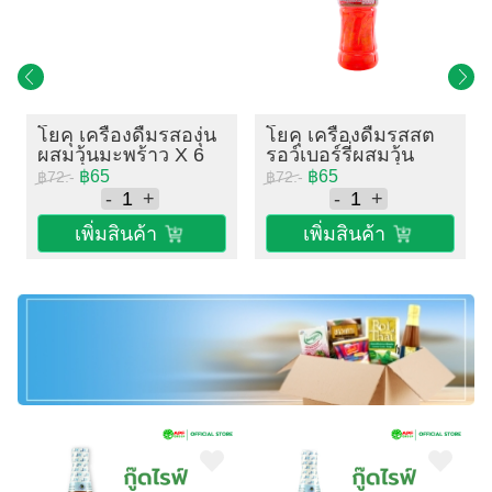
โยคุ เครื่องดื่มรสองุ่น
โยคุ เครื่องดื่มรสสต
ผสมวุ้นมะพร้าว X 6
รอว์เบอร์รี่ผสมวุ้น
ขวด
มะพร้าว X 6 ขวด
฿65
฿65
฿72.-
฿72.-
-
+
-
+
เพิ่มสินค้า
เพิ่มสินค้า