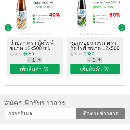
น้ำปลา ตรา กู๊ดไรฟ์
ซอสหอยนางรม ตรา
ขนาด 12x500 ml.
กู๊ดไรฟ์ ขนาด 12x500
ml.
฿659
฿680
฿732.-
฿756.-
-
+
-
+
เพิ่มสินค้า
เพิ่มสินค้า
สมัครเพื่อรับข่าวสาร
ติดตามข่าวสาร