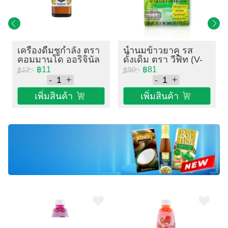
เครื่องดื่มชูกำลัง ตรา
น้ำนมข้าวยาคู รส
คอมมานโด ออริจินัล
ดั้งเดิม ตรา วีฟิท (V-
ขนาด 150 ml.
Fit) ขนาด 6x200 ml.
฿11
฿81
฿12.-
฿90.-
-
+
-
+
เพิ่มสินค้า
เพิ่มสินค้า